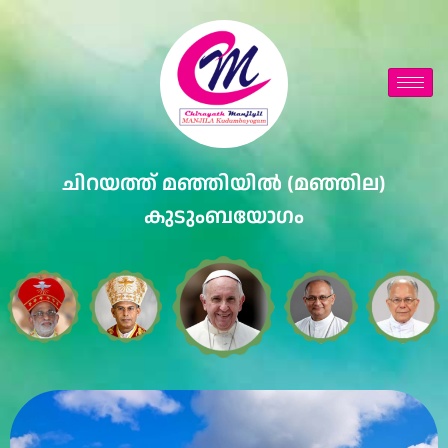
ചിറയത്ത് മഞ്ഞിയിൽ (മഞ്ഞില)
കുടുംബയോഗം